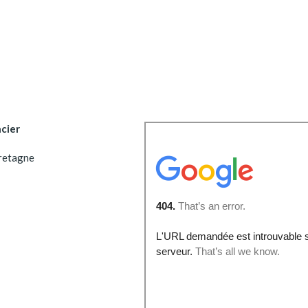
cier
retagne