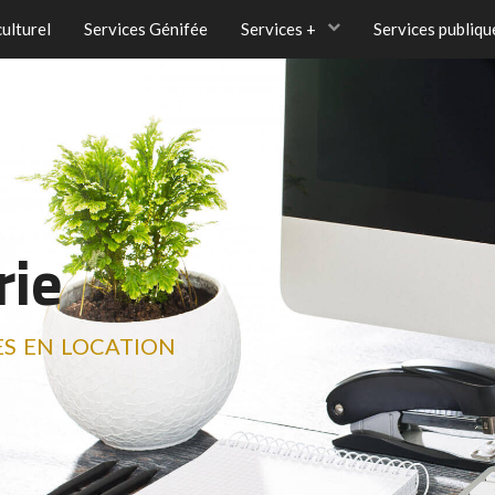
ulturel
Services Génifée
Services +
Services publiq
rie
es en location