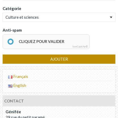
Catégorie
Anti-spam
CLIQUEZ POUR VALIDER
IconCaptcha ©
AJOUTER
Français
English
CONTACT
Génifée
29 rue du petit paramé