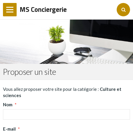
MS Conciergerie
Langues
Accueil
Conciergerie
Agenda culturel
Proposer un site
Services Génifée
Services +
Vous allez proposer votre site pour la catégorie :
Culture et
sciences
Services publiques
Nom
Nos tarifs
E-mail